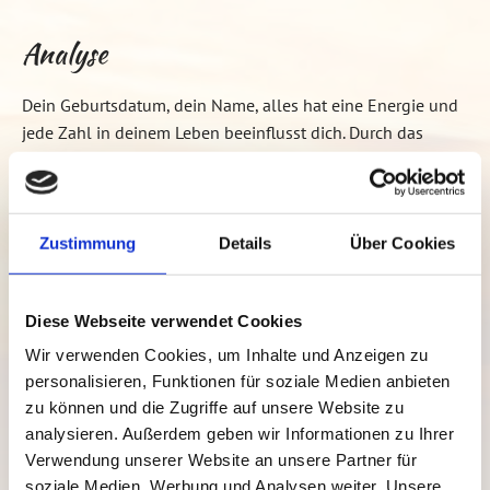
Analyse
Dein Geburtsdatum, dein Name, alles hat eine Energie und
jede Zahl in deinem Leben beeinflusst dich. Durch das
Wissen, was uns die Zahlen sagen möchten, können wir
nicht nur uns selbst, sondern unser Umfeld und andere
Menschen besser verstehen.
Zustimmung
Details
Über Cookies
Die Numerologie und die Astrologie sagen dir nicht nur
etwas über die Persönlichkeit, den Charakter, unsere
Schwächen, Talente und Gaben, sondern etwas über Beruf
Diese Webseite verwendet Cookies
und Berufung, Liebe und Partnerschaft, seelische
Wir verwenden Cookies, um Inhalte und Anzeigen zu
Bedürfnisse und so viel mehr! Lerne dich ganz neu kennen!
personalisieren, Funktionen für soziale Medien anbieten
Was ich dafür brauche:
zu können und die Zugriffe auf unsere Website zu
Geburtsdatum

analysieren. Außerdem geben wir Informationen zu Ihrer
Geburtsort mit Uhrzeit (wenn vorhanden)

Verwendung unserer Website an unsere Partner für
soziale Medien, Werbung und Analysen weiter. Unsere
Vorname, Nachname, Zweitname , Familienname
