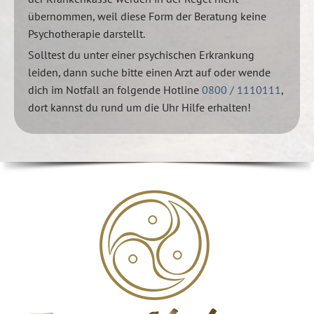
übernommen, weil diese Form der Beratung keine
Psychotherapie darstellt.
Solltest du unter einer psychischen Erkrankung
leiden, dann suche bitte einen Arzt auf oder wende
dich im Notfall an folgende Hotline
0800 / 1110111
,
dort kannst du rund um die Uhr Hilfe erhalten!